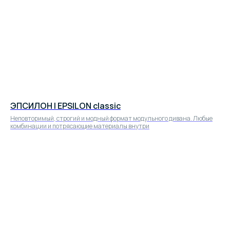
Кровати
Полная свобода выбора: размеры, изголовье, высота,
цвет, ткань и детали на ваш вкус.
Современные и безопасные материалы со сроком
службы до 30 лет без потери формы и качества.
ЭПСИЛОН | EPSILON classic
Неповторимый, строгий и модный формат модульного дивана. Любые
комбинации и потрясающие материалы внутри