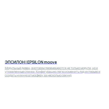
ЭПСИЛОН | EPSILON moove
Модульный диван, в котором перемещаются не только модули, но и
утяжеленные спинки. Конфигурацию легко изменить под интерьер и
создать нужную атмосферу за несколько секунд
Посмотреть все
модели