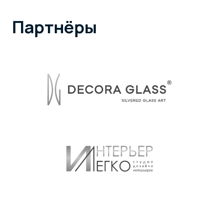
Санкт-Петербург
Wooddi design
Красногвардейская площадь, 3Е
Пермь
ТЦ «Галерея» — дизайнерское бюро
«Декор Бюро»
ул. Сибирская, д. 37, 2 этаж
Время работы