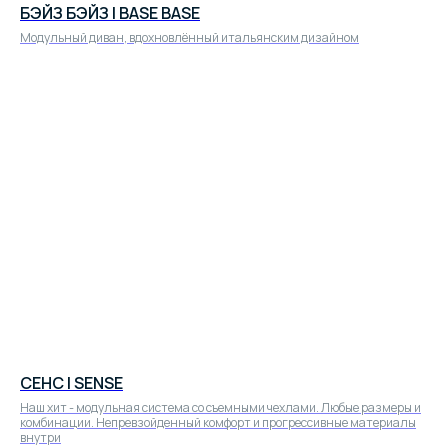
БЭЙЗ БЭЙЗ | BASE BASE
Модульный диван, вдохновлённый итальянским дизайном
CЕНС | SENSE
Наш хит - модульная система со съемными чехлами. Любые размеры и
комбинации. Непревзойденный комфорт и прогрессивные материалы
внутри