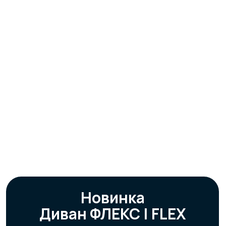
Получить каталог
Новинка
Диван ФЛЕКС | FLEX
по
промо
цене
121 990 руб
209 990
руб
Подробнее