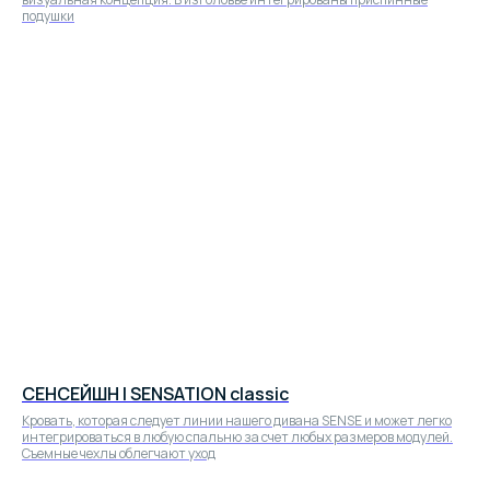
подушки
Посмотреть все модели
Получить расчёт стоимости
любой модели
Перейти в чат
СЕНСЕЙШН | SENSATION classic
Кровать, которая следует линии нашего дивана SENSE и может легко
интегрироваться в любую спальню за счет любых размеров модулей.
Съемные чехлы облегчают уход