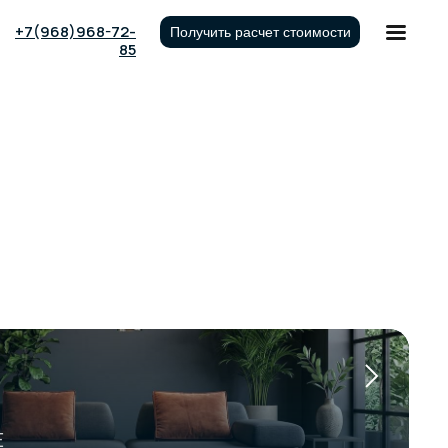
+7(968)968-72-
Получить расчет стоимости
85
E