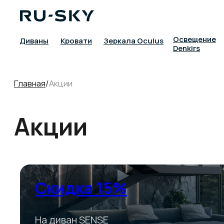
Освещение
Диваны
Кровати
Зеркала Oculus
Denkirs
Главная
/
Акции
Акции
Скидка 15%
На диван SENSE