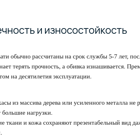
ечность и износостойкость
ати обычно рассчитаны на срок службы 5-7 лет, пос
нает терять прочность, а обивка изнашивается. Пр
том на десятилетия эксплуатации.
асы из массива дерева или усиленного металла не 
 большие нагрузки.
Санкт-Петербург
Пермь
е ткани и кожа сохраняют презентабельный вид да
Wooddi design
ТЦ «Галерея» — дизайн
.
бюро «Декор Бюро»