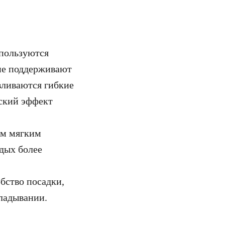
спользуются
не поддерживают
вливаются гибкие
ский эффект
ым мягким
тдых более
бство посадки,
ладывании.