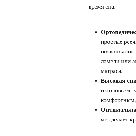
время сна.
Ортопедичес
простые рее
позвоночник 
ламели или 
матраса.
Высокая сп
изголовьем, 
комфортным, 
Оптимальна
что делает к