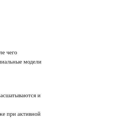
ле чего
емиальные модели
расшатываются и
же при активной
ерское