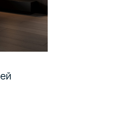
тей
м