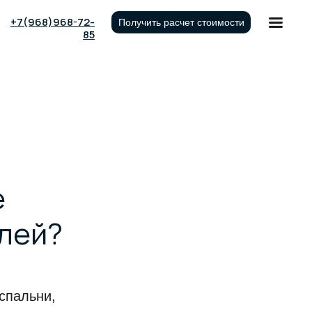
+7(968)968-72-
Получить расчет стоимости
85
е
елей?
спальни,