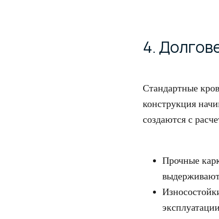
4. Долгов
Стандартные кров
конструкция начи
создаются с расче
Прочные карк
выдерживают
Москва
Износостойки
ТВК «Элитстрой Материалы»
эксплуатации
51 км МКАД, внешний радиус,