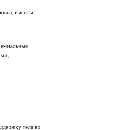
ловья, высоты
премиальные
ами,
ддержку тела во