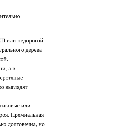
чительно
ДСП или недорогой
урального дерева
кой.
и, а в
шерстяные
ко выглядят
стиковые или
троя. Премиальная
ко долговечна, но