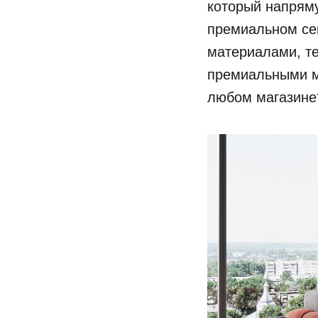
который напряму
премиальном сег
материалами, т
премиальными м
любом магазине