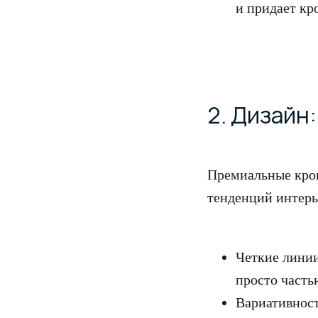
и придает кр
2. Дизайн
Премиальные кров
тенденций интерь
Четкие лини
просто часть
Вариативност