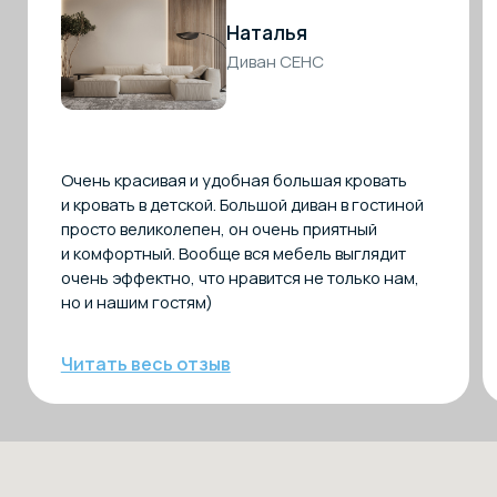
Санкт-Петербург
Wooddi design
Красногвардейская площадь, 3Е
Пермь
ТЦ «Галерея» — дизайнерское бюро
«Декор Бюро»
ул. Сибирская, д. 37, 2 этаж
Время работы
Ежедневно 10:00–20:00
ТВК «Элитстрой Материалы»