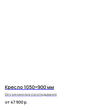
Впечатления
Кресло 1050×900 мм
наших клиентов
Без механизма раскладывания
от 47 900
р.