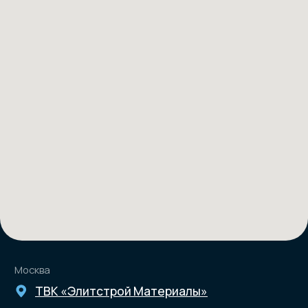
Телефон
+7 (968) 968 72 85
E-mail
sales@ru-sky.com
Согласие на обработку персональных данных
Политика конфиденциальности
ООО «РУ-СКАЙ»
ИНН 3443150071
ОГРН 1233400003363
© RU-SKY. Все права защищены