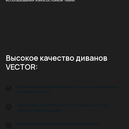
использования износостойкой ткани.
Высокое качество диванов
VECTOR:
Двухслойная ортопедическая конструкция из пен различных
степеней жесткости.
Гипоаллергенный ППУ наполнитель в сидении, спинке,
подлокотниках и подушках.
Высокопрочные резино-тканевые ремни в каркасе.