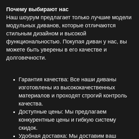
Политика конфиденциальности
Почему выбирают нас
Наш шоурум предлагает только лучшие модели
ООО «РУ-СКАЙ»
модульных диванов, которые отличаются
ИНН 3443150071
ОГРН 1233400003363
стильным дизайном и высокой
функциональностью. Покупая диван у нас, вы
© RU-SKY. Все права защищены
можете быть уверены в его качестве и
долговечности.
5.0
Хорошее место 2026
Гарантия качества: Все наши диваны
Соцсети
изготовлены из высококачественных
материалов и проходят строгий контроль
Instagram принадлежит компании Meta, признанной
качества.
экстремистской организацией и запрещенной в РФ
Доступные цены: Мы предлагаем
Разработка
конкурентные цены и гибкую систему
сайта
скидок.
Удобная доставка: Мы доставим ваш