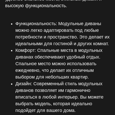
51 км МКАД, внешний радиус, Заречье,
высокую функциональность.
Торговая улица, с2, 3 этаж
Функциональность: Модульные диваны
можно легко адаптировать под любые
потребности и пространство. Это делает их
идеальными для гостиной и других комнат.
Комфорт: Спальные места в модульных
Санкт-Петербург
диванах обеспечивают удобный отдых.
Wooddi design
Спальное место можно использовать
ежедневно, что делает их отличным
Красногвардейская площадь, 3Е
выбором для небольших квартир.
Дизайн: Современный стиль модульных
Пермь
диванов позволяет им гармонично
ТЦ «Галерея» — дизайнерское бюро
«Декор Бюро»
вписаться в любой интерьер. Вы можете
ул. Сибирская, д. 37, 2 этаж
выбрать модель, которая идеально
подойдет для вашего дома.