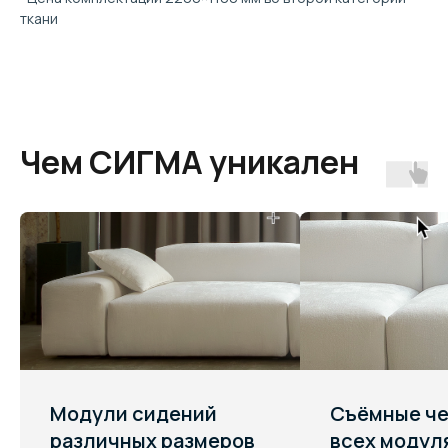
ткани
Чем СИГМА уникален
Варианты
Модули сидений
Съёмные че
конфигураций
различных размеров
всех модул