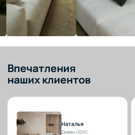
Москва
ТВК «Элитстрой Материалы»
51 км МКАД, внешний радиус, Заречье,
Торговая улица, с2, 3 этаж
Санкт-Петербург
Wooddi design
Красногвардейская площадь, 3Е