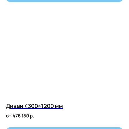
Впечатления
наших клиентов
Наталья
Диван 4300×1200 мм
Диван СЕНС
от 476 150
р.