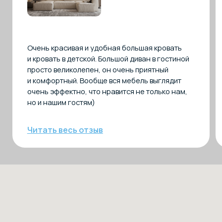
Пермь
ТЦ «Галерея» — дизайнерское бюро
«Декор Бюро»
ул. Сибирская, д. 37, 2 этаж
Время работы
Ежедневно 10:00–20:00
ТВК «Элитстрой Материалы»
Телефон
+7 (968) 968 72 85
E-mail