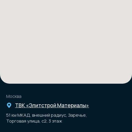
sales@ru-sky.com
Согласие на обработку персональных данных
Политика конфиденциальности
ООО «РУ-СКАЙ»
ИНН 3443150071
ОГРН 1233400003363
© RU-SKY. Все права защищены
5.0
Хорошее место 2026
Соцсети